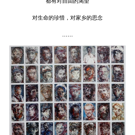
都有对自由的渴望
浙江
安徽
福建
江西
对生命的珍惜，对家乡的思念
山东
河南
湖北
湖南
……
广东
广西
海南
重庆
四川
贵州
云南
西藏
陕西
甘肃
青海
宁夏
新疆
内蒙古
黑龙江
多语种频道
English
Español
Français
عربى
Русский язык
日本語
한국어