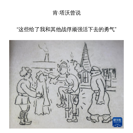
肯·塔沃曾说
“这些给了我和其他战俘顽强活下去的勇气”