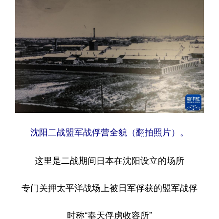
沈阳二战盟军战俘营全貌（翻拍照片）。
这里是二战期间日本在沈阳设立的场所
专门关押太平洋战场上被日军俘获的盟军战俘
时称“奉天俘虏收容所”