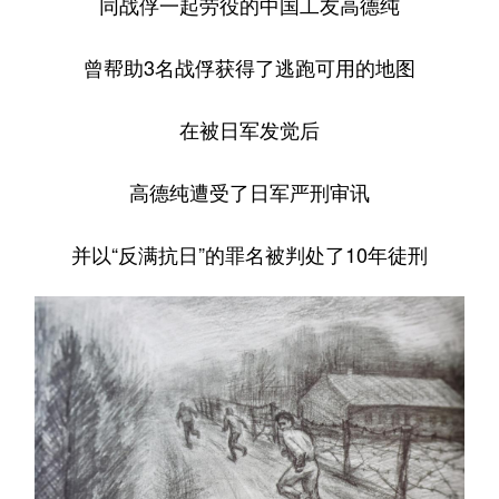
同战俘一起劳役的中国工友高德纯
曾帮助3名战俘获得了逃跑可用的地图
在被日军发觉后
高德纯遭受了日军严刑审讯
并以“反满抗日”的罪名被判处了10年徒刑