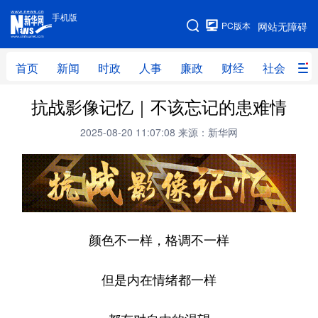
手机版
手机版
PC版本
网站无障碍
网站地图
首页
新闻
时政
人事
廉政
财经
社会
科
抗战影像记忆｜不该忘记的患难情
首页
新闻
时政
人事
2025-08-20 11:07:08
来源：新华网
廉政
财经
社会
科技
文化
教育
健康
旅游
体育
视频
直播
无人机
颜色不一样，格调不一样
地方频道
但是内在情绪都一样
北京
天津
河北
山西
辽宁
吉林
上海
江苏