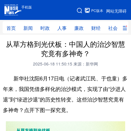
手机版
手机版
PC版本
网站无障碍
网站地图
首页
新闻
时政
人事
廉政
财经
社会
科
从草方格到光伏板：中国人的治沙智慧
首页
新闻
时政
人事
究竟有多神奇？
廉政
财经
社会
科技
2025-06-18 11:50:15
来源：新华网
文化
教育
健康
旅游
新华社沈阳6月17日电（记者武江民、于也童）多
体育
视频
直播
无人机
年来，我国凭借多样化的治沙模式，实现了由“沙进人
退”到“绿进沙退”的历史性转变。这些治沙智慧究竟有
地方频道
多神奇？点开下图一探究竟。
北京
天津
河北
山西
辽宁
吉林
上海
江苏