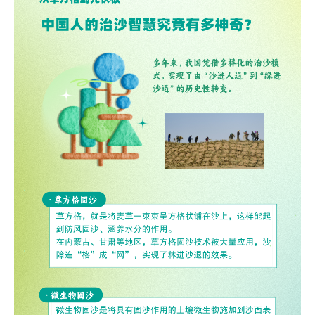
浙江
安徽
福建
江西
山东
河南
湖北
湖南
广东
广西
海南
重庆
四川
贵州
云南
西藏
陕西
甘肃
青海
宁夏
新疆
内蒙古
黑龙江
多语种频道
English
Español
Français
عربى
Русский язык
日本語
한국어