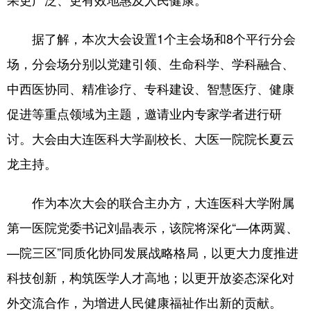
浙江
安徽
福建
江西
据了解，本次大会设置1个主会场和8个平行分会
山东
河南
湖北
湖南
场，分会场分别以党建引领、生命科学、学科融合、
广东
广西
海南
重庆
中西医协同、精准诊疗、专科建设、智慧医疗、健康
促进等重点领域为主题，邀请业内专家学者进行研
四川
贵州
云南
西藏
讨。大会由大连医科大学副校长、大医一院院长夏云
陕西
甘肃
青海
宁夏
龙主持。
新疆
内蒙古
黑龙江
作为本次大会的联合主办方，大连医科大学附属
多语种频道
第一医院党委书记刘晶表示，该院将深化“—体两翼、
—院三区”同质化协同发展战略格局，以更大力度推进
English
Español
Français
عربى
科技创新，构筑医学人才高地；以更开放姿态深化对
Русский язык
日本語
한국어
外交流合作，为增进人民健康福祉作出新的贡献。