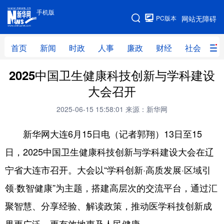
手机版
手机版
PC版本
网站无障碍
网站地图
首页
新闻
时政
人事
廉政
财经
社会
科
2025中国卫生健康科技创新与学科建设
首页
新闻
时政
人事
大会召开
廉政
财经
社会
科技
2025-06-15 15:58:01
来源：新华网
文化
教育
健康
旅游
新华网大连6月15日电（记者郭翔）13日至15
体育
视频
直播
无人机
日，2025中国卫生健康科技创新与学科建设大会在辽
宁省大连市召开。大会以“学科创新·高质发展·区域引
地方频道
领·数智健康”为主题，搭建高层次的交流平台，通过汇
北京
天津
河北
山西
聚智慧、分享经验、解读政策，推动医学科技创新成
辽宁
吉林
上海
江苏
果更广泛、更有效地惠及人民健康。