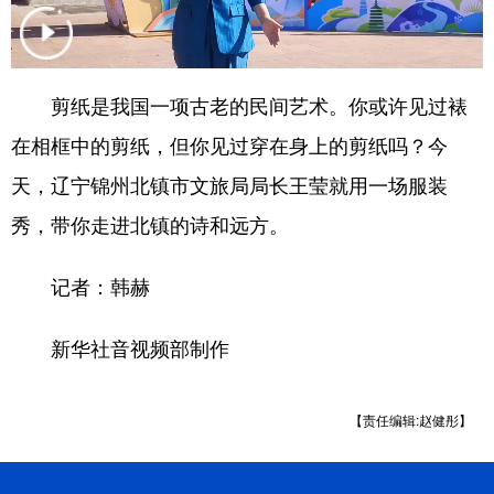
浙江
安徽
福建
江西
山东
河南
湖北
湖南
剪纸是我国一项古老的民间艺术。你或许见过裱
广东
广西
海南
重庆
在相框中的剪纸，但你见过穿在身上的剪纸吗？今
四川
贵州
云南
西藏
天，辽宁锦州北镇市文旅局局长王莹就用一场服装
秀，带你走进北镇的诗和远方。
陕西
甘肃
青海
宁夏
新疆
内蒙古
黑龙江
记者：韩赫
新华社音视频部制作
多语种频道
English
Español
Français
عربى
【责任编辑:赵健彤】
Русский язык
日本語
한국어