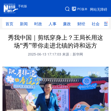
手机版
手机版
PC版本
网站无障碍
网站地图
首页
新闻
时政
人事
廉政
财经
社会
科
秀我中国｜剪纸穿身上？王局长用这
首页
新闻
时政
人事
场“秀”带你走进北镇的诗和远方
廉政
财经
社会
科技
2025-06-13 17:17:03
来源：新华网
文化
教育
健康
旅游
体育
视频
直播
无人机
地方频道
北京
天津
河北
山西
辽宁
吉林
上海
江苏