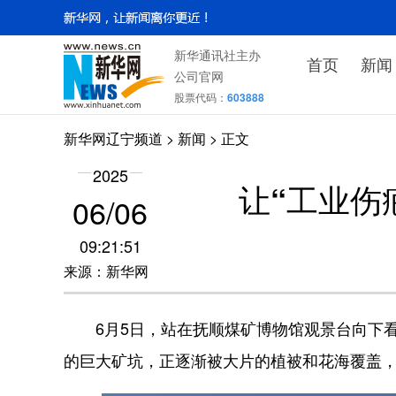
新华通讯社主办
首页
新闻
公司官网
股票代码：
603888
新华网辽宁频道
>
新闻
> 正文
2025
让“工业伤
06/06
09:21:51
来源：新华网
6月5日，站在抚顺煤矿博物馆观景台向下看去，
的巨大矿坑，正逐渐被大片的植被和花海覆盖，