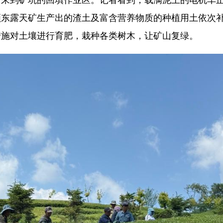
顺东露天矿生产出的渣土及富含营养物质的种植用土依次
措施对土壤进行育肥，栽种各类树木，让矿山复绿。