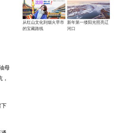
从红山文化到烟火早市
新年第一缕阳光照亮辽
的宝藏路线
河口
油母
坑，
留下
正通