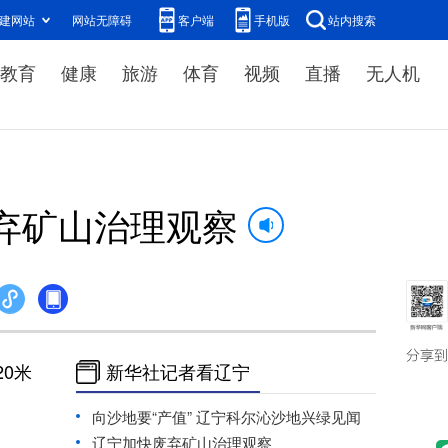
建网站
网站无障碍
客户端
手机版
站内搜索
教育
健康
旅游
体育
视频
直播
无人机
弃矿山治理观察
0米
新华社记者看辽宁
向沙地要“产值” 辽宁科尔沁沙地兴绿见闻
辽宁加快废弃矿山治理观察