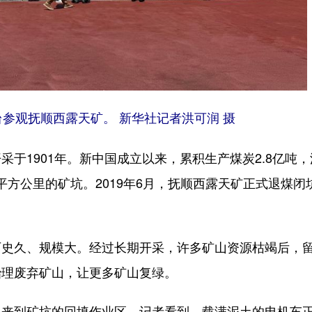
参观抚顺西露天矿。 新华社记者洪可润 摄
1901年。新中国成立以来，累积生产煤炭2.8亿吨，
0平方公里的矿坑。2019年6月，抚顺西露天矿正式退煤闭
久、规模大。经过长期开采，许多矿山资源枯竭后，
治理废弃矿山，让更多矿山复绿。
到矿坑的回填作业区。记者看到，载满泥土的电机车