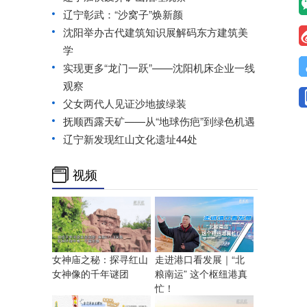
辽宁彰武：“沙窝子”焕新颜
沈阳举办古代建筑知识展解码东方建筑美
学
实现更多“龙门一跃”——沈阳机床企业一线
观察
父女两代人见证沙地披绿装
抚顺西露天矿——从“地球伤疤”到绿色机遇
辽宁新发现红山文化遗址44处
视频
走进港口看发展｜“北
女神庙之秘：探寻红山
粮南运” 这个枢纽港真
女神像的千年谜团
忙！