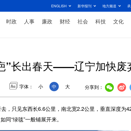
ENGLISH
新华报刊
地方频道
承
时政
人事
廉政
财经
社会
科技
文化
疤”长出春天——辽宁加快废
字体：
小
中
大
分享到：
只见东西长6.6公里，南北宽2.2公里，垂直深度为42
如同“绿毯”一般铺展开来。