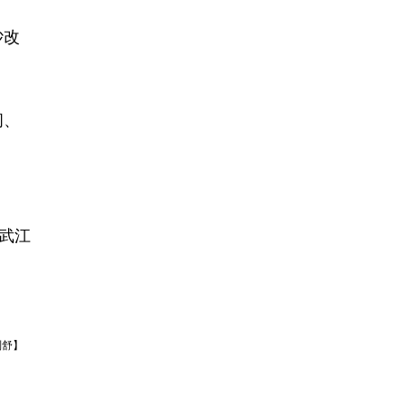
砂改
闲、
武江
刘舒】