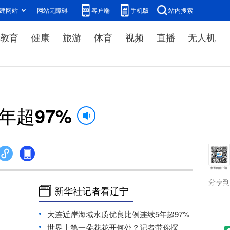
建网站
网站无障碍
客户端
手机版
站内搜索
教育
健康
旅游
体育
视频
直播
无人机
年超97%
新华社记者看辽宁
大连近岸海域水质优良比例连续5年超97%
世界上第一朵花花开何处？记者带你探