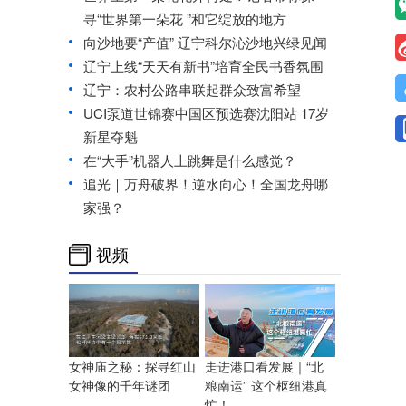
寻“世界第一朵花 ”和它绽放的地方
向沙地要“产值” 辽宁科尔沁沙地兴绿见闻
辽宁上线“天天有新书”培育全民书香氛围
辽宁：农村公路串联起群众致富希望
UCI泵道世锦赛中国区预选赛沈阳站 17岁
新星夺魁
在“大手”机器人上跳舞是什么感觉？
追光｜万舟破界！逆水向心！全国龙舟哪
家强？
视频
走进港口看发展｜“北
女神庙之秘：探寻红山
粮南运” 这个枢纽港真
女神像的千年谜团
忙！