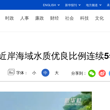
ENGLISH
新华报刊
地方频道
承
时政
人事
廉政
财经
社会
科技
文化
近岸海域水质优良比例连续5
字体：
小
中
大
分享到：