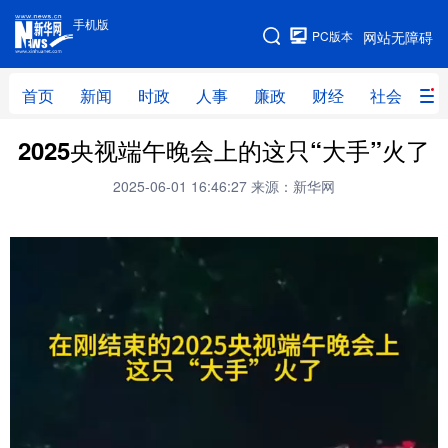
手机版
手机版
PC版本
网站无障碍
网站地图
首页
新闻
时政
人事
廉政
财经
社会
科
2025央视端午晚会上的这只“大手”火了
首页
新闻
时政
人事
2025-06-01 16:46:27
来源：新华网
廉政
财经
社会
科技
文化
教育
健康
旅游
体育
视频
直播
无人机
地方频道
北京
天津
河北
山西
辽宁
吉林
上海
江苏