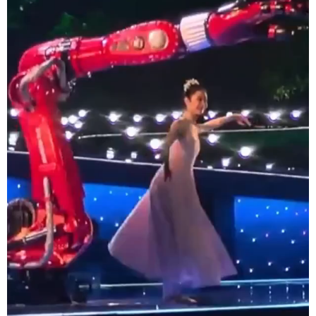
浙江
安徽
福建
江西
山东
河南
湖北
湖南
广东
广西
海南
重庆
四川
贵州
云南
西藏
陕西
甘肃
青海
宁夏
新疆
内蒙古
黑龙江
多语种频道
English
Español
Français
عربى
Русский язык
日本語
한국어