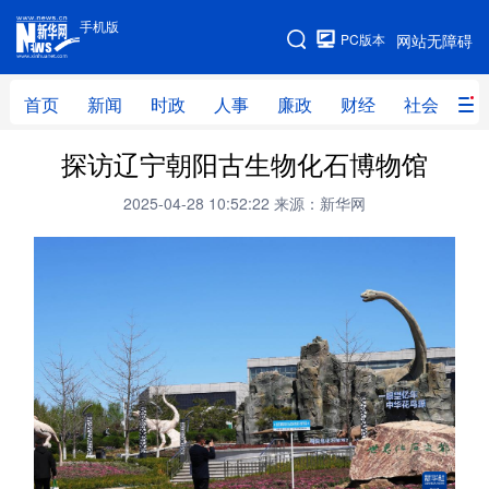
手机版
手机版
PC版本
网站无障碍
网站地图
首页
新闻
时政
人事
廉政
财经
社会
科
探访辽宁朝阳古生物化石博物馆
首页
新闻
时政
人事
2025-04-28 10:52:22
来源：新华网
廉政
财经
社会
科技
文化
教育
健康
旅游
体育
视频
直播
无人机
地方频道
北京
天津
河北
山西
辽宁
吉林
上海
江苏