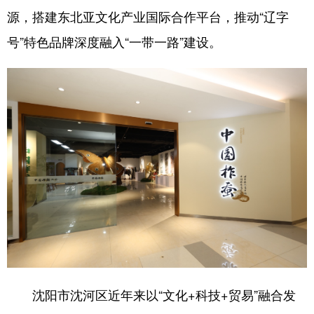
源，搭建东北亚文化产业国际合作平台，推动“辽字
浙江
安徽
福建
江西
号”特色品牌深度融入“一带一路”建设。
山东
河南
湖北
湖南
广东
广西
海南
重庆
四川
贵州
云南
西藏
陕西
甘肃
青海
宁夏
新疆
内蒙古
黑龙江
多语种频道
English
Español
Français
عربى
Русский язык
日本語
한국어
沈阳市沈河区近年来以“文化+科技+贸易”融合发