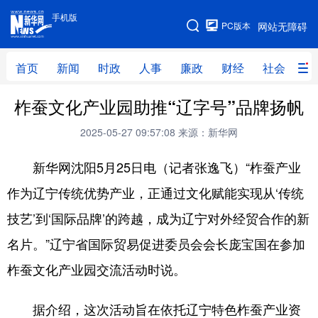
手机版
手机版
PC版本
网站无障碍
网站地图
首页
新闻
时政
人事
廉政
财经
社会
科
柞蚕文化产业园助推“辽字号”品牌扬帆
首页
新闻
时政
人事
2025-05-27 09:57:08
来源：新华网
廉政
财经
社会
科技
新华网沈阳5月25日电（记者张逸飞）“柞蚕产业
文化
教育
健康
旅游
作为辽宁传统优势产业，正通过文化赋能实现从‘传统
体育
视频
直播
无人机
技艺’到‘国际品牌’的跨越，成为辽宁对外经贸合作的新
名片。”辽宁省国际贸易促进委员会会长庞宝国在参加
地方频道
柞蚕文化产业园交流活动时说。
北京
天津
河北
山西
据介绍，这次活动旨在依托辽宁特色柞蚕产业资
辽宁
吉林
上海
江苏