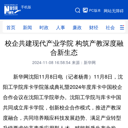
手机版
手机版
PC版本
网站无障碍
网站地图
首页
新闻
时政
人事
廉政
财经
社会
科
校企共建现代产业学院 构筑产教深度融
首页
新闻
时政
人事
合新生态
廉政
财经
社会
科技
2024-11-08 16:58:54
来源：新华网
文化
教育
健康
旅游
新华网沈阳11月8日电（记者杨青）11月8日，沈
体育
视频
直播
无人机
阳工学院库卡学院落成典礼暨2024年度库卡中国校企
合作会议在沈阳工学院举办。沈阳工学院与库卡中国
地方频道
共同成立库卡学院，创新校企合作模式，推进产教深
北京
天津
河北
山西
度融合，共同培养顺应科技发展趋势、满足产业转型
辽宁
吉林
上海
江苏
升级要求的高素质应用型人才，赋能新质生产力发