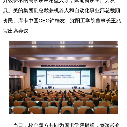
展。美的集团副总裁兼机器人和自动化事业部总裁顾
浙江
安徽
福建
江西
炎民、库卡中国CEO许桂友、沈阳工学院董事长王兆
山东
河南
湖北
湖南
宝出席会议。
广东
广西
海南
重庆
四川
贵州
云南
西藏
陕西
甘肃
青海
宁夏
新疆
内蒙古
黑龙江
多语种频道
English
Español
Français
عربى
Русский язык
日本語
한국어
当日，校企双方共同为库卡学院揭牌，签署校企