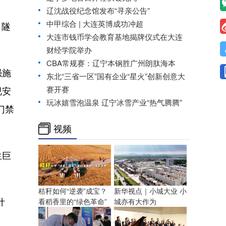
辽沈战役纪念馆发布“寻亲公告”
中甲综合 | 大连英博成功冲超
，隧
大连市钱币学会教育基地揭牌仪式在大连
财经学院举办
CBA常规赛：辽宁本钢胜广州朗肽海本
强施
东北“三省一区”国有企业“星火”创新创意大
视安
赛开赛
玩冰嬉雪泡温泉 辽宁冰雪产业“热气腾腾”
门禁
视频
生巨
秸秆如何“逆袭”成宝？
新华视点｜小城大业 小
计
看稻香里的“绿色革命”
城亦有大作为