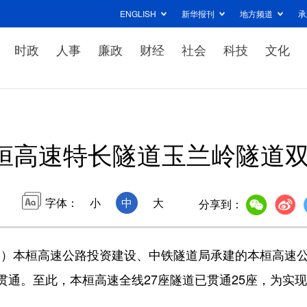
ENGLISH
新华报刊
地方频道
承
时政
人事
廉政
财经
社会
科技
文化
桓高速特长隧道玉兰岭隧道
字体：
小
中
大
分享到：
宁）本桓高速公路投资建设、中铁隧道局承建的本桓高速
贯通。至此，本桓高速全线27座隧道已贯通25座，为实现