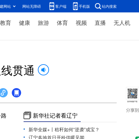
建网站
网站无障碍
客户端
手机版
站内搜索
教育
健康
旅游
体育
视频
直播
无人机
双线贯通
公路
新华社记者看辽宁
新华全媒+丨秸秆如何“逆袭”成宝？
辽宁多地首日开栓供暖见闻