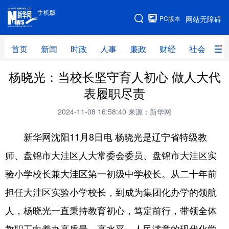
手机版
手机版
PC版本
网站无障碍
网站地图
首页
新闻
时政
人事
廉政
财经
社会
科
杨晓光：当校长坚守育人初心 做人大代
首页
新闻
时政
人事
表履职尽责
廉政
财经
社会
科技
2024-11-08 16:58:40
来源：新华网
文化
教育
健康
旅游
新华网沈阳11月8日电 杨晓光是辽宁省特级教
体育
视频
直播
无人机
师、盘锦市大洼区人大常委会委员、盘锦市大洼区实
验小学校长兼大洼区第一初级中学校长。从二十年前
地方频道
担任大洼区实验小学校长，到成为集团化办学的领航
北京
天津
河北
山西
人，杨晓光一直秉持教育初心，笃定前行，带领全体
辽宁
吉林
上海
江苏
教职工向着办高质量、高水平、人民满意的现代化学