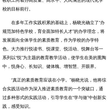
校的目标前行。
浙江
安徽
福建
江西
山东
河南
湖北
湖南
在多年工作实践积累的基础上，杨晓光确立了“办
广东
广西
海南
重庆
规范加特色学校，育全面加特长人才”的办学理念，将
发展面向全体学生的素质教育，作为学校的办学特
四川
贵州
云南
西藏
色。大力推行悦读书、悦课堂、悦活动、悦舞台等一
陕西
甘肃
青海
宁夏
系列以“悦”为主题的教育教学活动，使学生在美的熏陶
新疆
内蒙古
黑龙江
中，悦身心、长知识、健体魄、增智慧、开眼界。
多语种频道
“真正的素质教育应该在小学。”杨晓光说，他将综
合实践活动作为深入推进素质教育的一个突破口，通
English
Español
Français
عربى
过多种形式的实践活动，引导学生在“学与做”中创新实
Русский язык
日本語
한국어
践，感受知识。