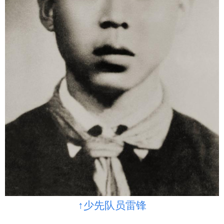
↑少先队员雷锋