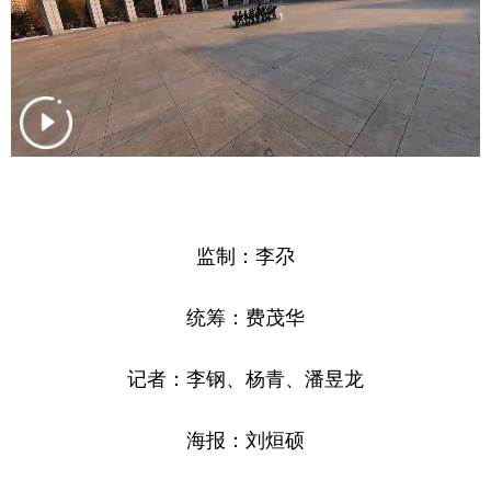
监制：李尕
统筹：费茂华
记者：李钢、杨青、潘昱龙
海报：刘烜硕