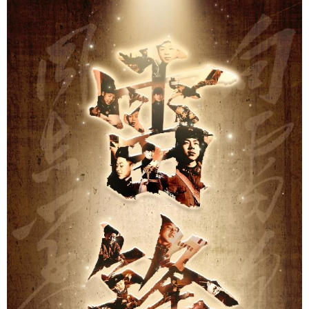
浙江
安徽
福建
江西
山东
河南
湖北
湖南
广东
广西
海南
重庆
四川
贵州
云南
西藏
陕西
甘肃
青海
宁夏
新疆
内蒙古
黑龙江
多语种频道
English
Español
Français
عربى
Русский язык
日本語
한국어