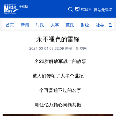
手机版
手机版
PC版本
网站无障碍
网站地图
首页
新闻
时政
人事
廉政
财经
社会
科
永不褪色的雷锋
首页
新闻
时政
人事
2024-03-04 08:32:09
来源：新华网
廉政
财经
社会
科技
一名22岁解放军战士的故事
文化
教育
健康
旅游
体育
视频
直播
无人机
被人们传颂了大半个世纪
一个再普通不过的名字
地方频道
北京
天津
河北
山西
却让亿万颗心同频共振
辽宁
吉林
上海
江苏