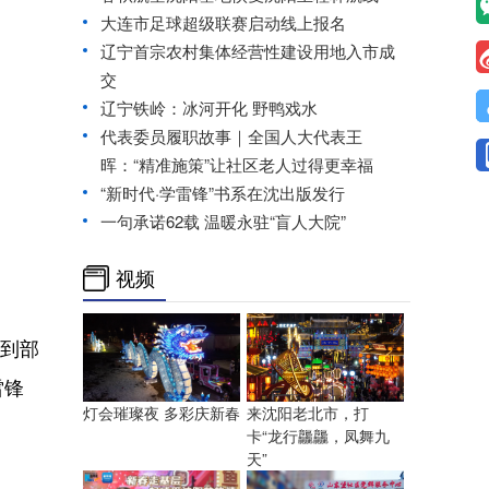
大连市足球超级联赛启动线上报名
辽宁首宗农村集体经营性建设用地入市成
交
辽宁铁岭：冰河开化 野鸭戏水
代表委员履职故事｜全国人大代表王
晖：“精准施策”让社区老人过得更幸福
“新时代·学雷锋”书系在沈出版发行
一句承诺62载 温暖永驻“盲人大院”
视频
伍到部
雷锋
灯会璀璨夜 多彩庆新春
来沈阳老北市，打
卡“龙行龘龘，凤舞九
天”