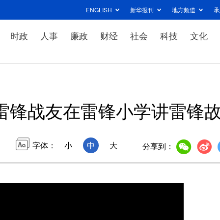
ENGLISH
新华报刊
地方频道
承
时政
人事
廉政
财经
社会
科技
文化
雷锋战友在雷锋小学讲雷锋
字体：
小
中
大
分享到：