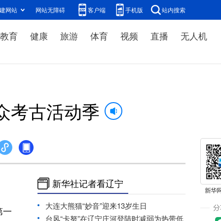
建网站
网站无障碍
客户端
手机版
站内搜索
教育
健康
旅游
体育
视频
直播
无人机
众考古活动季
新华社记者看辽宁
大连大熊猫“妙音”迎来13岁生日
第一
台风“卡努”在辽宁庄河登陆时减弱为热带低