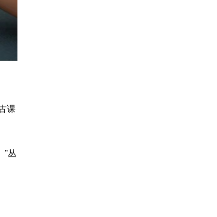
古课
”丛