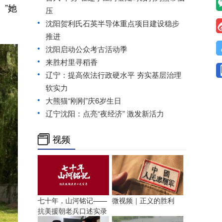
”她
压
沈阳贺利氏石英半导体重点项目建设稳步
推进
沈阳启动公众考古活动季
来胜村里寻稻香
辽宁：提高依法行政硬水平 夯实基层治理
软实力
大熊猫“刚刚”庆6岁生日
辽宁沈阳：点亮“夜经济” 激发新活力
视频
七十年，山河铭记——
微视频｜正义的胜利
抗美援朝老兵口述实录