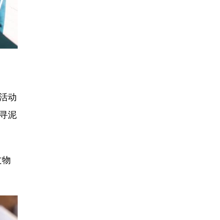
古活动
寻泥
文物