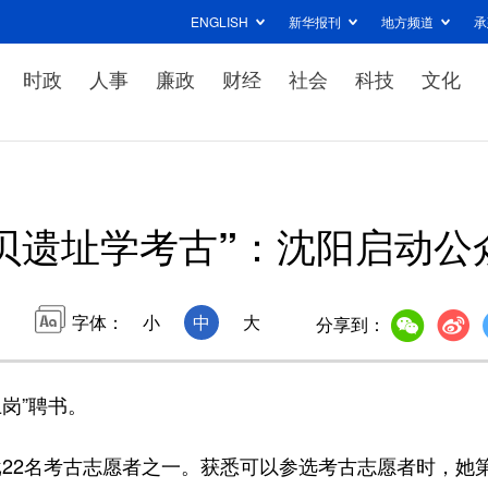
ENGLISH
新华报刊
地方频道
承
时政
人事
廉政
财经
社会
科技
文化
贝遗址学考古”：沈阳启动公
字体：
小
中
大
分享到：
岗”聘书。
2名考古志愿者之一。获悉可以参选考古志愿者时，她