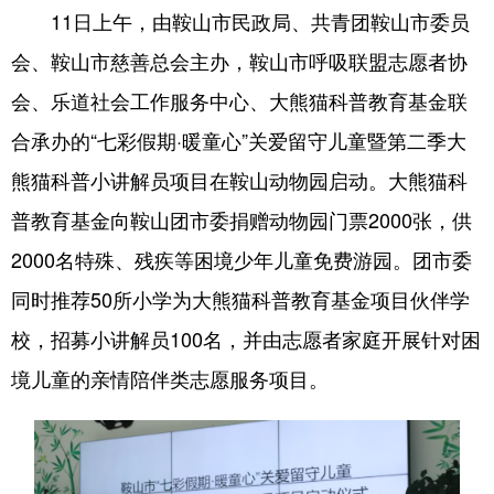
11日上午，由鞍山市民政局、共青团鞍山市委员
浙江
安徽
福建
江西
会、鞍山市慈善总会主办，鞍山市呼吸联盟志愿者协
山东
河南
湖北
湖南
会、乐道社会工作服务中心、大熊猫科普教育基金联
广东
广西
海南
重庆
合承办的“七彩假期·暖童心”关爱留守儿童暨第二季大
熊猫科普小讲解员项目在鞍山动物园启动。大熊猫科
四川
贵州
云南
西藏
普教育基金向鞍山团市委捐赠动物园门票2000张，供
陕西
甘肃
青海
宁夏
2000名特殊、残疾等困境少年儿童免费游园。团市委
新疆
内蒙古
黑龙江
同时推荐50所小学为大熊猫科普教育基金项目伙伴学
校，招募小讲解员100名，并由志愿者家庭开展针对困
多语种频道
境儿童的亲情陪伴类志愿服务项目。
English
Español
Français
عربى
Русский язык
日本語
한국어