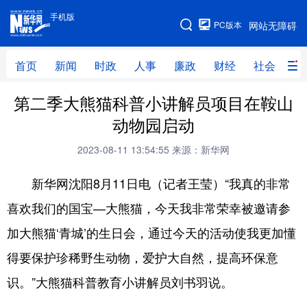
手机版
手机版
PC版本
网站无障碍
网站地图
首页
新闻
时政
人事
廉政
财经
社会
科
第二季大熊猫科普小讲解员项目在鞍山
首页
新闻
时政
人事
动物园启动
廉政
财经
社会
科技
2023-08-11 13:54:55
来源：新华网
文化
教育
健康
旅游
新华网沈阳8月11日电（记者王莹）“我真的非常
体育
视频
直播
无人机
喜欢我们的国宝—大熊猫，今天我非常荣幸被邀请参
加大熊猫‘青城’的生日会，通过今天的活动使我更加懂
地方频道
得要保护珍稀野生动物，爱护大自然，提高环保意
北京
天津
河北
山西
识。”大熊猫科普教育小讲解员刘书羽说。
辽宁
吉林
上海
江苏