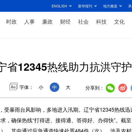
ENGLISH
新华报刊
地方频道
承
时政
人事
廉政
财经
社会
科技
文化
宁省12345热线助力抗洪守
字体：
小
中
大
分享到：
受暴雨台风影响，多地进入汛期。辽宁省12345热线迅
求，确保热线“打得进、接得通、答得好、办得快”。截至
（次），其中通过应急通道快速处置484件（次），涉及农