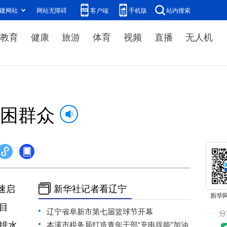
建网站
网站无障碍
客户端
手机版
站内搜索
教育
健康
旅游
体育
视频
直播
无人机
护困群众
速启
新华社记者看辽宁
目
辽宁省阜新市第七届篮球节开幕
村排水
本溪市税务局打造青年干部“充电提能”加油