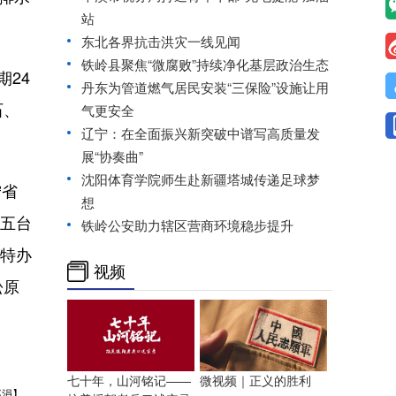
站
东北各界抗击洪灾一线见闻
铁岭县聚焦“微腐败”持续净化基层政治生态
期24
丹东为管道燃气居民安装“三保险”设施让用
石、
气更安全
辽宁：在全面振兴新突破中谱写高质量发
展“协奏曲”
沈阳体育学院师生赴新疆塔城传递足球梦
宁省
想
金五台
铁岭公安助力辖区营商环境稳步提升
事特办
视频
松原
七十年，山河铭记——
微视频｜正义的胜利
溪涓】