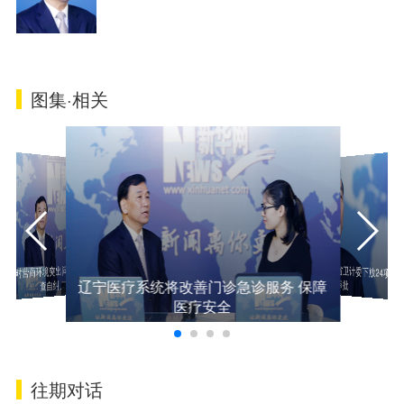
图集·相关
辽宁省卫计委
“零跑路”“零
优化营商环境 辽宁省卫计委下放24项行
针对营商环境突出问题 辽宁省卫计委自
查自纠、转变作风
辽宁医疗系统将改善门诊急诊服务 保障
政审批
医疗安全
往期对话