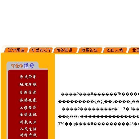
����ʡ���й������ʡ֮һ��������ʷ����Ȼ������Դ���ܷḻ�������о���30�����Ӫ�ڽ�ţ
����ʡ��������ż�1.13�򴦣����й��Ҽ��ص����ﱣ����λ19����ʡ���ص����ﱣ����λ159 
��ʤ��7�����������������Ƴ��˷ḻ��ʵ��Ļ����λ�������������
370��ң����й���������48�