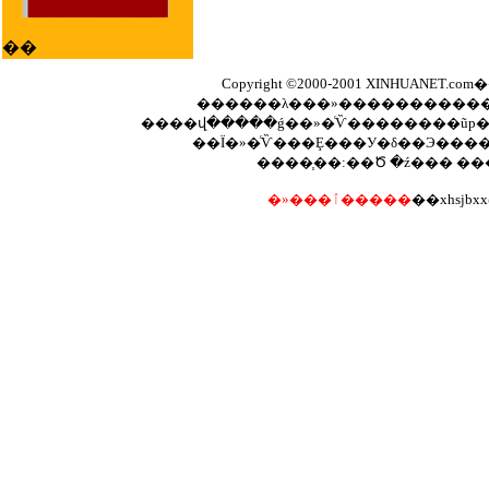
��
Copyright ©2000-2001 XINHUANET.com��A
������λ���»����������
��Ϊ�»�ͨѶ���Ȩ���У�δ��Э����
����֧��:��Ծ �ź��� �
�»���ٱ�����
��xhsjbxx@