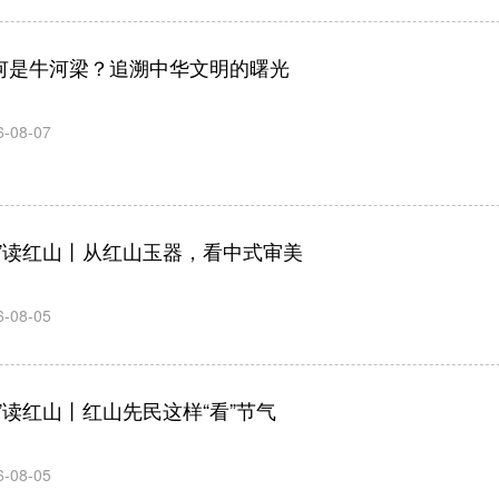
何是牛河梁？追溯中华文明的曙光
6-08-07
典”读红山丨从红山玉器，看中式审美
6-08-05
典”读红山丨红山先民这样“看”节气
6-08-05