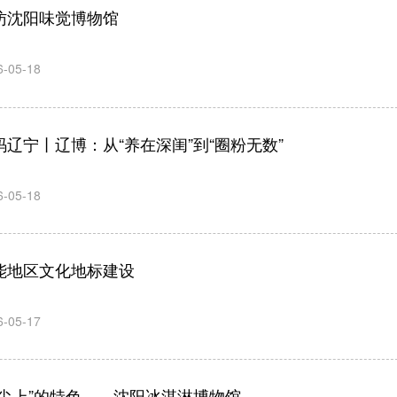
访沈阳味觉博物馆
6-05-18
码辽宁丨辽博：从“养在深闺”到“圈粉无数”
6-05-18
能地区文化地标建设
6-05-17
舌尖上”的特色——沈阳冰淇淋博物馆