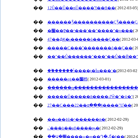
��
12Ů��Ů��ʦŮ����˭ƭ��ƭɫ��
( 2012-03-05
��
������Ǯ����������ҪǮ����
��
�׷��Ƿ��ˣ���ʹ��"����"�ֺη���
( 
��
47��Ԫ�ı�����û����Ҫ��
( 2012-03-
��
̷�����Ϲ���˭�������ô��Ҫ��
( 2
��
��"��Ů������"���"��Ů��Ӣ��
��
( 20
��
�����еġ��׷桱
( 2012-03-01)
��
������զ����������������
��
�����Ů�����й����˵ľŴ�"�ŵ�"
( 2
��
27��С���22��զ���ɫ����ˮƯ��
( 2
��
��н��ǧû�ʸ������ӣ�
( 2012-02-29)
��
˶ʿ���ǹ��кβ����ԣ�
( 2012-02-29)
��
��Ա�׾����ɷ�ɱ��Դ�ڲ�ɫ��
( 2012-