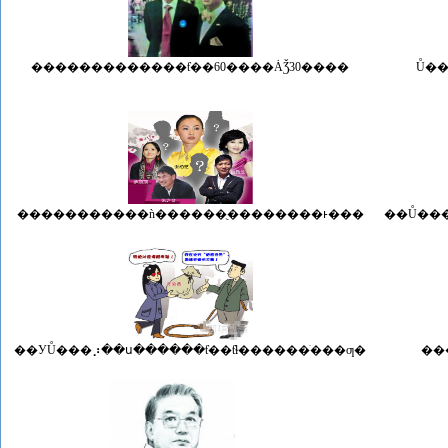
�������������ƭ��60����ȦǮ30����
Ů�
�����������ǹ������ֻ��������ͱ���
��Ů���
��УŮ���⡰��ս������ƭ��ƭɫ������ֹ���ƣ�
��