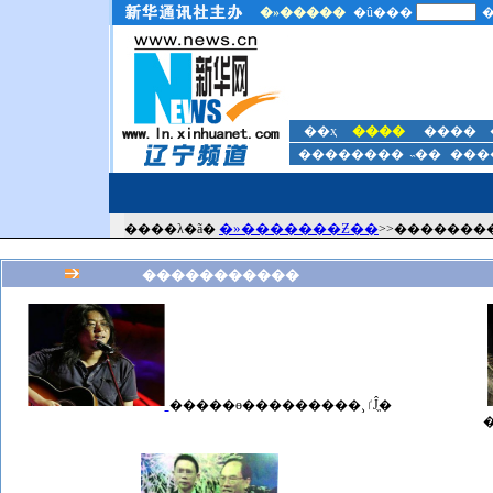
�»�������Ƶ��
����λ�ã�
>>�������
�����������
�����ɵ���������¸ٵĴֱ�