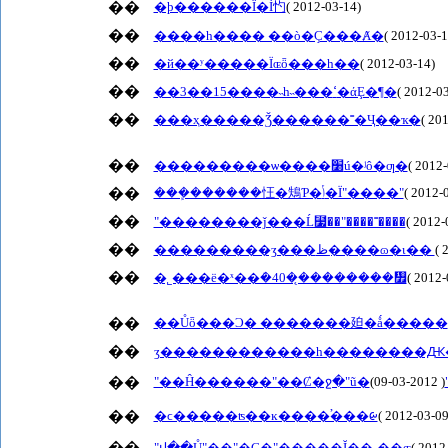
��
�ϸ������Ϊ�İ㣿
( 2012-03-14)
��
����һ���� ��ò�Ҫ���Ⱥ�
( 2012-03-1
��
�й��ʸ�����Ϊɶȫ���һ��
( 2012-03-14)
��
��3��15����˵һ˵���ߵ�άȨ�¶�
( 2012-0
��
���ҳ�����Ǯ������˭�Ҷ��ҡ�
( 20
��
���������ѡ����׸ú�ʲô�ƣ�
( 2012-
��
���ܾ������忹�鴩Ƥ�ݳ�Ϊ"����"
( 2012-
��
"��������ǰ���Ĺ⻷��"����˭����
( 2012-
��
���������ӡ���ظ�̱���ɷ�ι��
( 
��
�˾���ë�ˣ��ܿ�40��̨�������᣿
( 2012-
��
��Ůȫ���Ͻ� �������廹�ǻ�����
��
ӡ������������һ��������Ԫ
��
( 2012-03-09)
"
��
�ϲ�����ʦ��ĸ����ࣿ���ᰡ
( 2012-03-09
��
"վ��Ů"��"�Ϲ�"�����Ĭ��˵��ɶ
( 2012