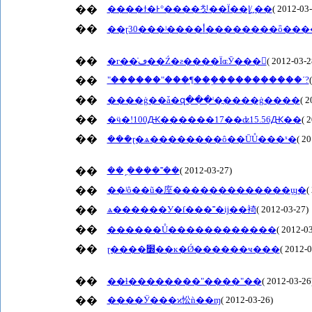
��
����ϯ�Ͱ°����칫��Ϊ��ȴ̸˽��
( 2012-03
��
��ɽ30���ʲ����أ��������ȫ��
��
�г��ֿڡ��Ź�ƨ����ΪɶӮ���
( 2012-03-2
��
"������"���¶���֪����������ʹ?
��
����ģ��ǡ�զ���ˡ�̰����ģ����
( 2
��
�ӵ�!100Ԫ������17��ʣ15.56Ԫ��
( 
��
���ܳɽ�ѧ��������ô��ŪŮ���ˣ�
( 2
��
��˼�ܸ���˭��
( 2012-03-27)
��
��ʲô��ũ�庢�������������ϣ�
(
��
ѧ������У�ſ���˭�ĳ��裿
( 2012-03-27)
��
������Ů������������
( 2012-0
��
ɽ����׽��ĸ�Ǿ������ҹ���
( 2012-0
��
��ɫ��������"����"��
( 2012-03-26
��
����Ӱ���ϰ忪ǹ��ɱ
( 2012-03-26)