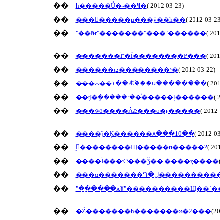
��
һ�����Ů�˵��Ҹ�
( 2012-03-23)
��
���񷢺�����μ���ÿ��һ��
( 2012-03-23
��
"��ɫͯҥ"�������"���"������
( 20
��
�������Ϊ˭�ĺ�������̧�Ρ���
( 20
��
������ιذ��������ˣ�
( 2012-03-22)
��
���ж��١��Ǽۡ���ս��������
( 20
��
��ʧ�ܸ�����:��ͥ�����ļ������
( 
��
���ŵð����ֺǺǣ���ɵ�ӻ����ֹ�
( 2012-
��
����ǰ�Ķ������۸���10��
( 2012-03
��
̰�ٰ�������Щ�����п�����?
( 20
��
����Ϊ���Ҽ���Ǯ�� ����ȥ����
��
���α�������Դ�ڶ������
��
"��ָ����ѧ¥"����������Щ��ʾ�
��