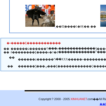
��Щ����Ŀ�õĶ��˲��
�»�����Ȩ������������
��
������ע������Դ���»�������������Ʒ����Ȩ�������»��磬
��
��
��
Copyright ? 2000 - 2005
XINHUANET
.com��All
��