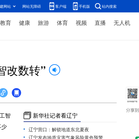
建网站
网站无障碍
客户端
手机版
站内搜索
教育
健康
旅游
体育
视频
直播
无人机
智改数转”
工智
新华社记者看辽宁
不少
辽宁营口：解锁地道东北夏夜
辽宁发布地质灾害气象风险黄色预警