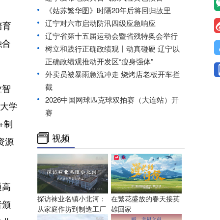
《姑苏繁华图》时隔20年后将回归故里
辽宁对六市启动防汛四级应急响应
培育
辽宁省第十五届运动会暨省残特奥会举行
融合
树立和践行正确政绩观丨动真碰硬 辽宁以
正确政绩观推动开发区“瘦身强体”
外卖员被暴雨急流冲走 烧烤店老板开车拦
业智
截
2026中国网球匹克球双拍赛（大连站）开
北大学
赛
+制
视频
资源
通高
探访袜业名镇小北河：
在繁花盛放的春天接英
者颁
从家庭作坊到制造工厂
雄回家