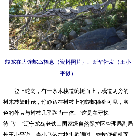
Deutsch
Português
蝮蛇在大连蛇岛栖息（资料照片）。新华社发（王小
平摄）
登上蛇岛，有一条木栈道蜿蜒而上，栈道两旁的
树木枝繁叶茂，静静趴在树枝上的蝮蛇随处可见，灰
色的外表与树枝几乎融为一体。“这是在守株
待‘鸟’。”辽宁蛇岛老铁山国家级自然保护区管理局副局
长王小平说，当小鸟落在枝头歇脚时，蝮蛇便伺机而