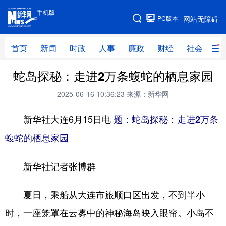
手机版
手机版
PC版本
网站无障碍
网站地图
首页
新闻
时政
人事
廉政
财经
社会
科
蛇岛探秘：走进2万条蝮蛇的栖息家园
首页
新闻
时政
人事
2025-06-16 10:36:23
来源：新华网
廉政
财经
社会
科技
新华社大连6月15日电
题：蛇岛探秘：走进2万条
文化
教育
健康
旅游
蝮蛇的栖息家园
体育
视频
直播
无人机
新华社记者张博群
地方频道
夏日，乘船从大连市旅顺口区出发，不到半小
北京
天津
河北
山西
时，一座笼罩在云雾中的神秘海岛映入眼帘。小岛不
辽宁
吉林
上海
江苏