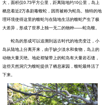
大，面积仅0.73平方公里，距离陆地约10公里，岛上
浙江
安徽
福建
江西
栖息着近2万条剧毒蝮蛇，因而被称为蛇岛。独特的地
山东
河南
湖北
湖南
理环境使得这里的蝮蛇与在陆地生活的蝮蛇产生了极
大差异，形成了世界上独一无二的物种——蛇岛蝮。
广东
广西
海南
重庆
四川
贵州
云南
西藏
蛇岛的形成可以追溯到远古时代的地壳变迁，小
陕西
甘肃
青海
宁夏
岛从陆地上分离开来，由于缺少淡水和食物，岛上的
动物大量灭绝。地处褶皱带上的蛇岛有大量岩石缝，
新疆
内蒙古
黑龙江
这些天然洞穴为蝮蛇提供了栖息家园，蝮蛇最终活了
下来。
多语种频道
English
Español
Français
عربى
Русский язык
日本語
한국어