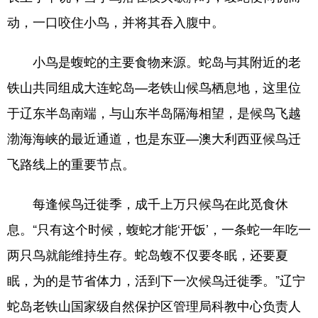
动，一口咬住小鸟，并将其吞入腹中。
小鸟是蝮蛇的主要食物来源。蛇岛与其附近的老
铁山共同组成大连蛇岛—老铁山候鸟栖息地，这里位
于辽东半岛南端，与山东半岛隔海相望，是候鸟飞越
渤海海峡的最近通道，也是东亚—澳大利西亚候鸟迁
飞路线上的重要节点。
每逢候鸟迁徙季，成千上万只候鸟在此觅食休
息。“只有这个时候，蝮蛇才能‘开饭’，一条蛇一年吃一
两只鸟就能维持生存。蛇岛蝮不仅要冬眠，还要夏
眠，为的是节省体力，活到下一次候鸟迁徙季。”辽宁
蛇岛老铁山国家级自然保护区管理局科教中心负责人