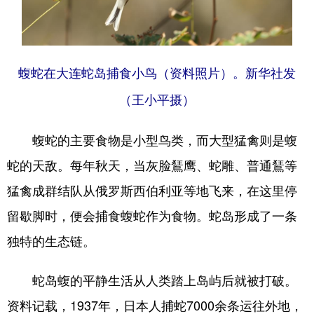
蝮蛇在大连蛇岛捕食小鸟（资料照片）。新华社发
（王小平摄）
蝮蛇的主要食物是小型鸟类，而大型猛禽则是蝮
蛇的天敌。每年秋天，当灰脸鵟鹰、蛇雕、普通鵟等
猛禽成群结队从俄罗斯西伯利亚等地飞来，在这里停
留歇脚时，便会捕食蝮蛇作为食物。蛇岛形成了一条
独特的生态链。
蛇岛蝮的平静生活从人类踏上岛屿后就被打破。
资料记载，1937年，日本人捕蛇7000余条运往外地，