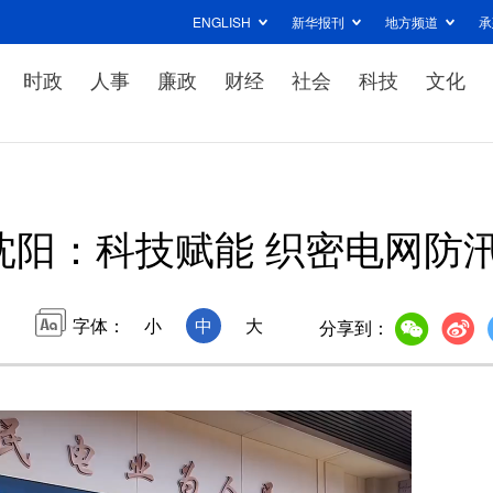
ENGLISH
新华报刊
地方频道
承
时政
人事
廉政
财经
社会
科技
文化
沈阳：科技赋能 织密电网防汛
字体：
小
中
大
分享到：