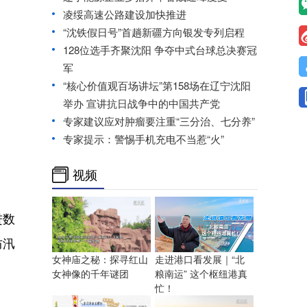
凌绥高速公路建设加快推进
“沈铁假日号”首趟新疆方向银发专列启程
128位选手齐聚沈阳 争夺中式台球总决赛冠
军
“核心价值观百场讲坛”第158场在辽宁沈阳
举办 宣讲抗日战争中的中国共产党
专家建议应对肿瘤要注重“三分治、七分养”
专家提示：警惕手机充电不当惹“火”
视频
进数
防汛
走进港口看发展｜“北
女神庙之秘：探寻红山
粮南运” 这个枢纽港真
女神像的千年谜团
忙！