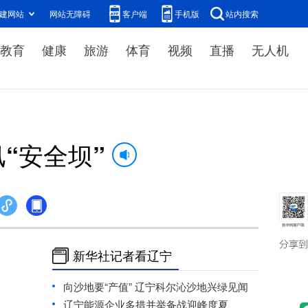
建网站
网站无障碍
客户端
手机版
站内搜索
教育
健康
旅游
体育
视频
直播
无人机
“安全坝”
新华社记者看辽宁
向沙地要“产值” 辽宁科尔沁沙地兴绿见闻
辽宁能源企业多措并举备战迎峰度夏