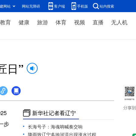
建网站
网站无障碍
客户端
手机版
站内搜索
教育
健康
旅游
体育
视频
直播
无人机
匠日”
25
新华社记者看辽宁
一步
长海号子：海魂呐喊奏交响
降雨致辽宁多地河流出现涨水过程