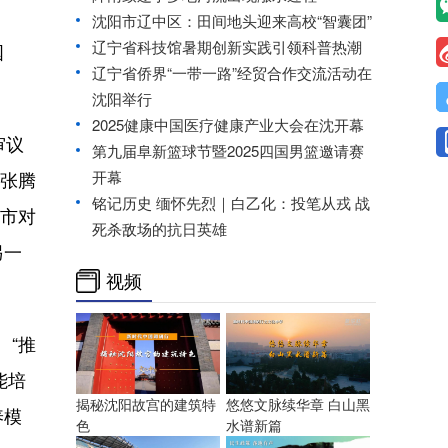
沈阳市辽中区：田间地头迎来高校“智囊团”
辽宁省科技馆暑期创新实践引领科普热潮
国
辽宁省侨界“一带一路”经贸合作交流活动在
沈阳举行
2025健康中国医疗健康产业大会在沈开幕
审议
第九届阜新篮球节暨2025四国男篮邀请赛
匠张腾
开幕
铭记历史 缅怀先烈｜白乙化：投笔从戎 战
阳市对
死杀敌场的抗日英雄
另一
视频
。“推
能培
揭秘沈阳故宫的建筑特
悠悠文脉续华章 白山黑
养模
色
水谱新篇