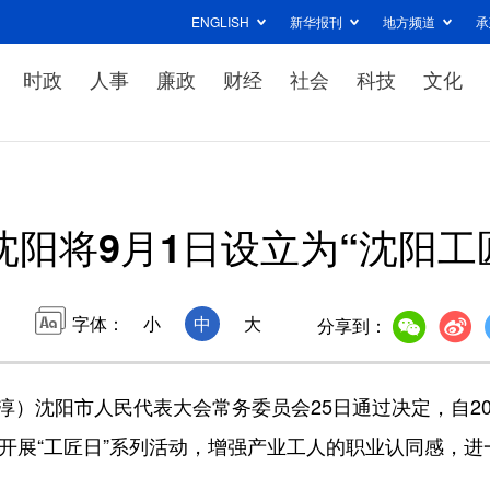
ENGLISH
新华报刊
地方频道
承
时政
人事
廉政
财经
社会
科技
文化
沈阳将9月1日设立为“沈阳工
字体：
小
中
大
分享到：
）沈阳市人民代表大会常务委员会25日通过决定，自20
续开展“工匠日”系列活动，增强产业工人的职业认同感，进