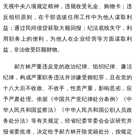
无视中央八项规定精神，违规收受礼金、购物卡；违
浙江
安徽
福建
江西
反组织原则，在干部选拔任用工作中为他人谋取利
山东
河南
湖北
湖南
益；通过民间借贷获取大额回报；纪法底线失守，利
广东
广西
海南
重庆
用职务上的便利，为他人在企业经营等方面谋取利
益，非法收受巨额财物。
四川
贵州
云南
西藏
陕西
甘肃
青海
宁夏
郝方林严重违反党的政治纪律、组织纪律、廉洁
新疆
内蒙古
黑龙江
纪律，构成严重职务违法并涉嫌受贿犯罪，且在党的
十八大后不收敛、不收手，性质严重，影响恶劣，应
多语种频道
予严肃处理。依据《中国共产党纪律处分条例》《中
华人民共和国监察法》《中华人民共和国公职人员政
English
Español
Français
عربى
务处分法》等有关规定，经省纪委常委会会议研究并
Русский язык
日本語
한국어
报省委批准，决定给予郝方林开除党籍处分，按规定