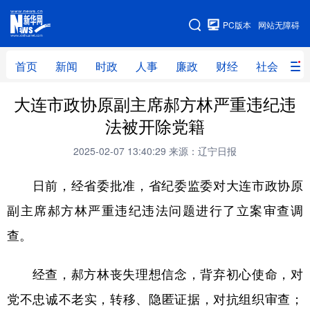
手机版
PC版本
网站无障碍
网站地图
首页
新闻
时政
人事
廉政
财经
社会
科
大连市政协原副主席郝方林严重违纪违
首页
新闻
时政
人事
法被开除党籍
廉政
财经
社会
科技
2025-02-07 13:40:29
来源：辽宁日报
文化
教育
健康
旅游
日前，经省委批准，省纪委监委对大连市政协原
体育
视频
直播
无人机
副主席郝方林严重违纪违法问题进行了立案审查调
查。
地方频道
经查，郝方林丧失理想信念，背弃初心使命，对
北京
天津
河北
山西
党不忠诚不老实，转移、隐匿证据，对抗组织审查；
辽宁
吉林
上海
江苏