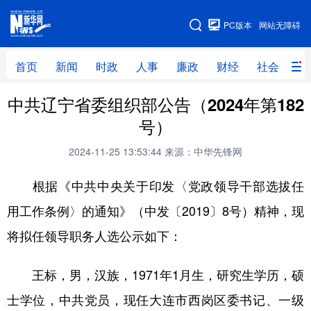
手机版
PC版本
网站无障碍
网站地图
首页
新闻
时政
人事
廉政
财经
社会
科
中共辽宁省委组织部公告（2024年第182
首页
新闻
时政
人事
号）
廉政
财经
社会
科技
2024-11-25 13:53:44
来源：中华先锋网
文化
教育
健康
旅游
根据《中共中央关于印发〈党政领导干部选拔任
体育
视频
直播
无人机
用工作条例〉的通知》（中发〔2019〕8号）精神，现
将拟任领导职务人选公示如下：
地方频道
王标，男，汉族，1971年1月生，研究生学历，硕
北京
天津
河北
山西
士学位，中共党员，现任大连市西岗区委书记、一级
辽宁
吉林
上海
江苏