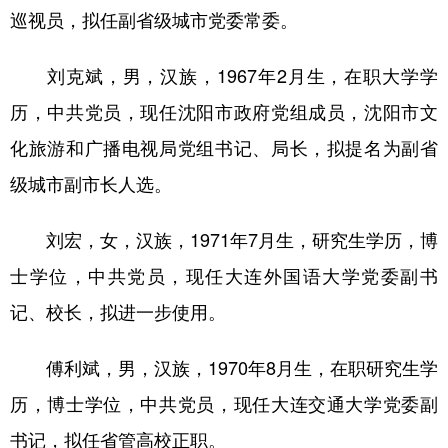
巡视员，拟任副省级城市党委常委。
浙江
安徽
福建
江西
刘克斌，男，汉族，1967年2月生，在职大学学
山东
河南
湖北
湖南
历，中共党员，现任沈阳市政府党组成员，沈阳市文
广东
广西
海南
重庆
化旅游和广播电视局党组书记、局长，拟提名为副省
四川
贵州
云南
西藏
级城市副市长人选。
陕西
甘肃
青海
宁夏
刘宏，女，汉族，1971年7月生，研究生学历，博
新疆
内蒙古
黑龙江
士学位，中共党员，现任大连外国语大学党委副书
记、校长，拟进一步使用。
多语种频道
傅利斌，男，汉族，1970年8月生，在职研究生学
English
Español
Français
عربى
历，博士学位，中共党员，现任大连交通大学党委副
Русский язык
日本語
한국어
书记，拟任省管高校正职。