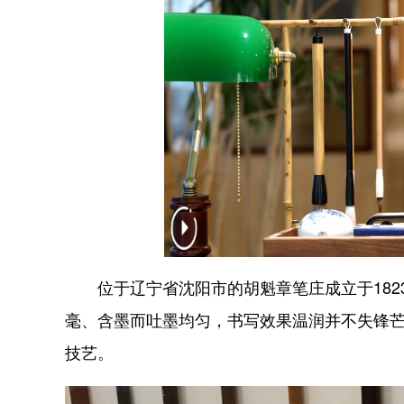
位于辽宁省沈阳市的胡魁章笔庄成立于182
毫、含墨而吐墨均匀，书写效果温润并不失锋
技艺。