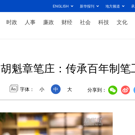
ENGLISH
新华报刊
地方频道
承
时政
人事
廉政
财经
社会
科技
文化
胡魁章笔庄：传承百年制笔
字体：
小
中
大
分享到：