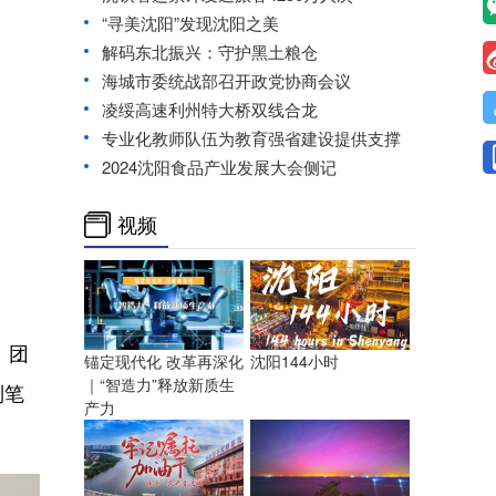
“寻美沈阳”发现沈阳之美
解码东北振兴：守护黑土粮仓
海城市委统战部召开政党协商会议
凌绥高速利州特大桥双线合龙
专业化教师队伍为教育强省建设提供支撑
2024沈阳食品产业发展大会侧记
视频
、团
沈阳144小时
锚定现代化 改革再深化
｜“智造力”释放新质生
制笔
产力