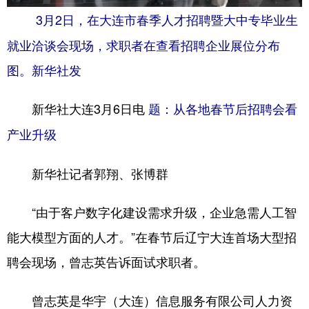
3月2日，在大连市春季人才招聘暨大中专毕业生
浙江
安徽
福建
江西
就业洽谈会现场，求职者在查看招聘企业展位分布
山东
河南
湖北
湖南
图。新华社发
广东
广西
海南
重庆
新华社大连3月6日电
题：从各地春节后招聘会看
四川
贵州
云南
西藏
产业升级
陕西
甘肃
青海
宁夏
新疆
内蒙古
黑龙江
新华社记者郭翔、张博群
“由于客户数字化建设需求升级，企业急需人工智
多语种频道
能大模型方面的人才。”在春节后辽宁大连首场大型招
English
Español
Français
عربى
聘会现场，曾志英告诉面试求职者。
Русский язык
日本語
한국어
曾志英是华宇（大连）信息服务有限公司人力资