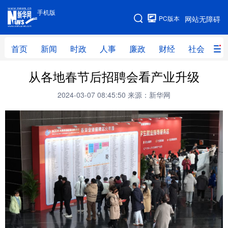
手机版
手机版
PC版本
网站无障碍
网站地图
首页
新闻
时政
人事
廉政
财经
社会
科
从各地春节后招聘会看产业升级
首页
新闻
时政
人事
2024-03-07 08:45:50
来源：新华网
廉政
财经
社会
科技
文化
教育
健康
旅游
体育
视频
直播
无人机
地方频道
北京
天津
河北
山西
辽宁
吉林
上海
江苏