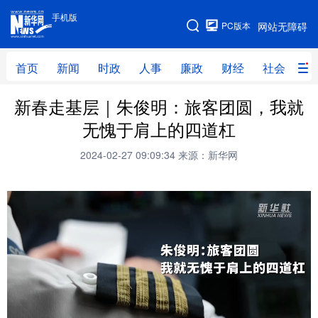
手机版
手机版
PC版本
网站无障碍
网站地图
首页
新闻
时政
人事
廉政
财经
社会
科
新春走基层｜朱俊明：旅客团圆，我就
首页
新闻
时政
人事
无愧于肩上的四道杠
廉政
财经
社会
科技
2024-02-27 09:09:34
来源：新华网
文化
教育
健康
旅游
体育
视频
直播
无人机
地方频道
北京
天津
河北
山西
辽宁
吉林
上海
江苏