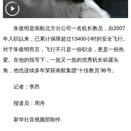
浙江
安徽
福建
江西
山东
河南
湖北
湖南
朱俊明是南航北方分公司一名机长教员，自2007
广东
广西
海南
重庆
年入职以来，已累计保障超过13400小时的安全飞行。
四川
贵州
云南
西藏
对于朱俊明而言，飞行不只是一份职业，更是一份热
爱。在他的指导下，一批又一批的优秀机长崭露头
陕西
甘肃
青海
宁夏
角，他也连续多年荣获南航集团“十佳教员”称号。
新疆
内蒙古
黑龙江
记者：李昂
多语种频道
报道员：周舟
English
Español
Français
عربى
新华社音视频部制作
Русский язык
日本語
한국어