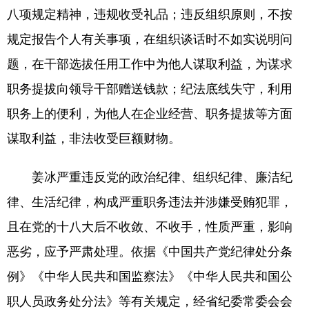
八项规定精神，违规收受礼品；违反组织原则，不按
浙江
安徽
福建
江西
规定报告个人有关事项，在组织谈话时不如实说明问
山东
河南
湖北
湖南
题，在干部选拔任用工作中为他人谋取利益，为谋求
广东
广西
海南
重庆
职务提拔向领导干部赠送钱款；纪法底线失守，利用
职务上的便利，为他人在企业经营、职务提拔等方面
四川
贵州
云南
西藏
谋取利益，非法收受巨额财物。
陕西
甘肃
青海
宁夏
新疆
内蒙古
黑龙江
姜冰严重违反党的政治纪律、组织纪律、廉洁纪
律、生活纪律，构成严重职务违法并涉嫌受贿犯罪，
多语种频道
且在党的十八大后不收敛、不收手，性质严重，影响
恶劣，应予严肃处理。依据《中国共产党纪律处分条
English
Español
Français
عربى
例》《中华人民共和国监察法》《中华人民共和国公
Русский язык
日本語
한국어
职人员政务处分法》等有关规定，经省纪委常委会会