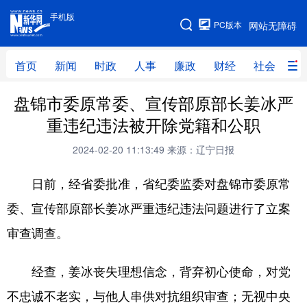
手机版
手机版
PC版本
网站无障碍
网站地图
首页
新闻
时政
人事
廉政
财经
社会
科
盘锦市委原常委、宣传部原部长姜冰严
首页
新闻
时政
人事
重违纪违法被开除党籍和公职
廉政
财经
社会
科技
2024-02-20 11:13:49
来源：辽宁日报
文化
教育
健康
旅游
日前，经省委批准，省纪委监委对盘锦市委原常
体育
视频
直播
无人机
委、宣传部原部长姜冰严重违纪违法问题进行了立案
审查调查。
地方频道
经查，姜冰丧失理想信念，背弃初心使命，对党
北京
天津
河北
山西
不忠诚不老实，与他人串供对抗组织审查；无视中央
辽宁
吉林
上海
江苏