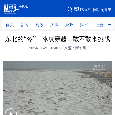
手机版
手机版
PC版本
网站无障碍
网站地图
首页
新闻
时政
人事
廉政
财经
社会
科
东北的“冬”｜冰凌穿越，敢不敢来挑战
首页
新闻
时政
人事
2024-01-24 16:40:06
来源：新华网
廉政
财经
社会
科技
文化
教育
健康
旅游
体育
视频
直播
无人机
地方频道
北京
天津
河北
山西
辽宁
吉林
上海
江苏