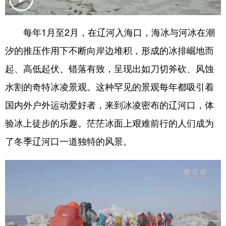
浙江
安徽
福建
江西
每年1月至2月，在辽河入海口，海冰与河冰在潮
山东
河南
湖北
湖南
汐的推压作用下不断向岸边堆积，形成的冰排崛地而
广东
广西
海南
重庆
起、高低起伏、错落有致，呈现出如刀切斧砍、风蚀
四川
贵州
云南
西藏
水割的奇特冰凌景观。这种罕见的景观每年都吸引着
陕西
甘肃
青海
宁夏
国内外户外运动爱好者，来到冰凌密布的辽河口，体
验冰上徒步的乐趣。茫茫冰面上艰难前行的人们成为
新疆
内蒙古
黑龙江
了冬季辽河口一道独特的风景。
多语种频道
English
Español
Français
عربى
Русский язык
日本語
한국어