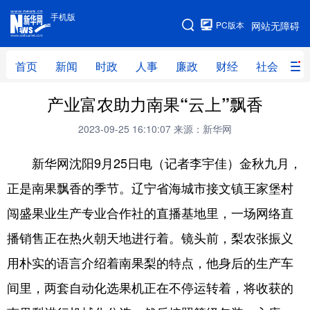
手机版
手机版
PC版本
网站无障碍
网站地图
首页
新闻
时政
人事
廉政
财经
社会
科
产业富农助力南果“云上”飘香
首页
新闻
时政
人事
2023-09-25 16:10:07
来源：新华网
廉政
财经
社会
科技
新华网沈阳9月25日电（记者李宇佳）金秋九月，
文化
教育
健康
旅游
正是南果飘香的季节。辽宁省海城市接文镇王家堡村
体育
视频
直播
无人机
闯盛果业生产专业合作社的直播基地里，一场网络直
播销售正在热火朝天地进行着。镜头前，梨农张振义
地方频道
用朴实的语言介绍着南果梨的特点，他身后的生产车
北京
天津
河北
山西
间里，两套自动化选果机正在不停运转着，将收获的
辽宁
吉林
上海
江苏