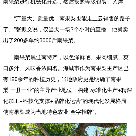
南果梨进行机械化分选，然后按照等级包装、入库。
浙江
安徽
福建
江西
“产量大、质量优，南果梨也能走上云销售的路子
山东
河南
湖北
湖南
了。”张振义说，仅当天一场2个小时的直播，他就卖
广东
广西
海南
重庆
出了200多单约3000斤南果梨。
四川
贵州
云南
西藏
南果梨属辽南特产，以色泽鲜艳、果肉细腻、爽
陕西
甘肃
青海
宁夏
口多汁、风味香浓闻名。海城市作为南果梨主产区已
新疆
内蒙古
黑龙江
有120余年的种植历史，当地政府更是明确了南果
梨“一县一业”的主导产业地位，构建“标准化生产+精深
多语种频道
化加工+科技化支撑+品牌化运营”的现代化发展格局，
使南果梨成为当地特色农业“金字招牌”。
English
Español
Français
عربى
Русский язык
日本語
한국어