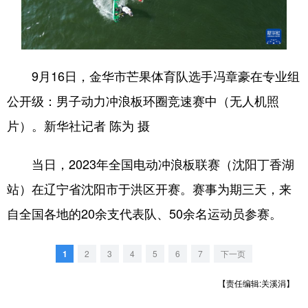
浙江
安徽
福建
江西
山东
河南
湖北
湖南
9月16日，金华市芒果体育队选手冯章豪在专业组
广东
广西
海南
重庆
公开级：男子动力冲浪板环圈竞速赛中（无人机照
四川
贵州
云南
西藏
片）。新华社记者 陈为 摄
陕西
甘肃
青海
宁夏
当日，2023年全国电动冲浪板联赛（沈阳丁香湖
新疆
内蒙古
黑龙江
站）在辽宁省沈阳市于洪区开赛。赛事为期三天，来
自全国各地的20余支代表队、50余名运动员参赛。
多语种频道
English
Español
Français
عربى
1
2
3
4
5
6
7
下一页
Русский язык
日本語
한국어
【责任编辑:关溪涓】