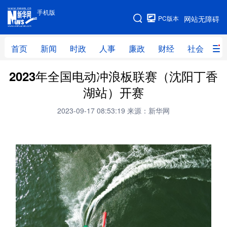
手机版
手机版
PC版本
网站无障碍
网站地图
首页
新闻
时政
人事
廉政
财经
社会
科
2023年全国电动冲浪板联赛（沈阳丁香
首页
新闻
时政
人事
湖站）开赛
廉政
财经
社会
科技
2023-09-17 08:53:19
来源：新华网
文化
教育
健康
旅游
体育
视频
直播
无人机
地方频道
北京
天津
河北
山西
辽宁
吉林
上海
江苏