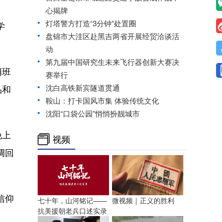
心揭牌
灯塔警方打造“3分钟”处置圈
学
盘锦市大洼区赴黑吉两省开展经贸洽谈活
动
第九届中国研究生未来飞行器创新大赛决
哨班
赛举行
品和
沈白高铁新宾隧道贯通
鞍山：打卡国风市集 体验传统文化
沈阳“口袋公园”悄悄扮靓城市
晚上
视频
调回
信仰
七十年，山河铭记——
微视频｜正义的胜利
抗美援朝老兵口述实录