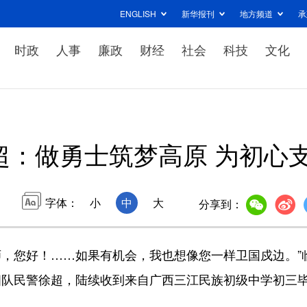
ENGLISH
新华报刊
地方频道
承
时政
人事
廉政
财经
社会
科技
文化
超：做勇士筑梦高原 为初心
字体：
小
中
大
分享到：
，您好！……如果有机会，我也想像您一样卫国戍边。”
四队民警徐超，陆续收到来自广西三江民族初级中学初三