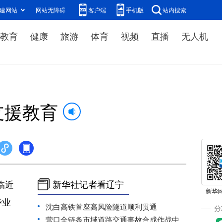
建网站
网站无障碍
客户端
手机版
站内搜索
教育
健康
旅游
体育
视频
直播
无人机
支援教育
临近
新华社记者看辽宁
毕业
沈白高铁首座高风险隧道顺利贯通
营口全链条市域道路交通事故合成作战中