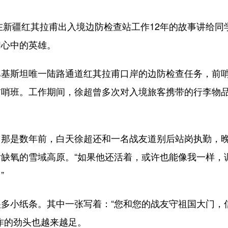
新疆红其拉甫出入境边防检查站工作12年的故事讲给同
们心中的英雄。
斯坦唯一陆路通道红其拉甫口岸的边防检查任务，前
前哨班。工作期间，徐超曾多次对入境旅客携带的行李物
是数年前，白天徐超还和一名战友道别后站岗执勤，
缺氧的雪域高原。“如果他还活着，或许也能像我一样，
”
小纸条。其中一张写着：“您和您的战友守祖国大门，
作的劲头也越来越足。